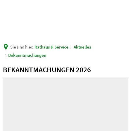
Sie sind hier:
Rathaus & Service
Aktuelles
Bekanntmachungen
Öffentliche
BEKANNTMACHUNGEN 2026
Bekanntmachung
der
Gemeinde
Schönwalde-
Glien