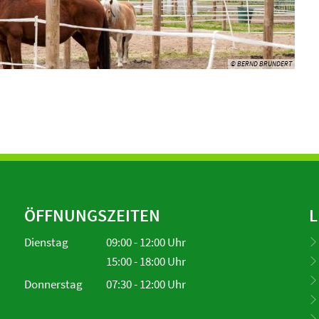
© BERND BRUNDERT
ÖFFNUNGSZEITEN
L
Dienstag
09:00
-
12:00
Uhr
Von 09:00 bis 12:00 Uhr
15:00
-
18:00
Uhr
Von 15:00 bis 18:00 Uhr
Donnerstag
07:30
-
12:00
Uhr
Von 07:30 bis 12:00 Uhr