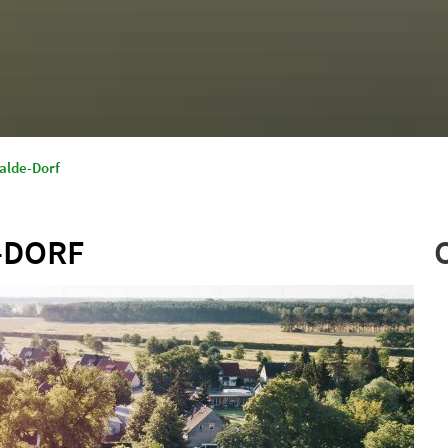
alde-Dorf
-DORF