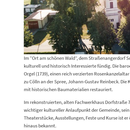
Im “Ort am schönen Wald”, dem Straßenangerdorf S
kulturell und historisch Interessierte fündig. Die b
Orgel (1739), einen reich verzierten Rosenkanzelalta
zu Cölln an der Spree, Johann-Gustav Reinbeck. Di
mit historischen Baumaterialien restauriert.
Im rekonstruierten, alten Fachwerkhaus Dorfstraße 7 
wichtiger kultureller Anlaufpunkt der Gemeinde, sein
Theaterstücke, Ausstellungen, Feste und Kurse ist e
hinaus bekannt.