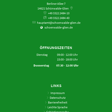
Berliner Allee 7
14621
Schönwalde-Glien
+49 3322 2484-10
+49 3322 2484-40
hauptamt@schoenwalde-glien.de
schoenwalde-glien.de
ÖFFNUNGSZEITEN
Dienstag
09:00
-
12:00
Uhr
15:00
-
18:00
Von 09:00 bis 12:00 Uhr
Uhr
Von 15:00 bis 18:00 Uhr
Donnerstag
07:30
-
12:00
Uhr
Von 07:30 bis 12:00 Uhr
LINKS
Impressum
Datenschutz
Barrierefreiheit
Leichte Sprache
Gebärdensprache