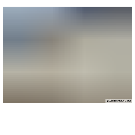
Kita Waldmäuse
im Ortsteil Pausin
© Schönwalde-Glien