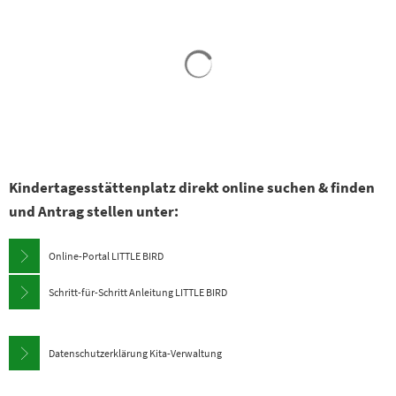
Kita Storchennest
im Ortsteil Wansdorf
Kindertagesstättenplatz direkt online suchen & finden
und Antrag stellen unter:
Online-Portal LITTLE BIRD
Schritt-für-Schritt Anleitung LITTLE BIRD
Datenschutzerklärung Kita-Verwaltung