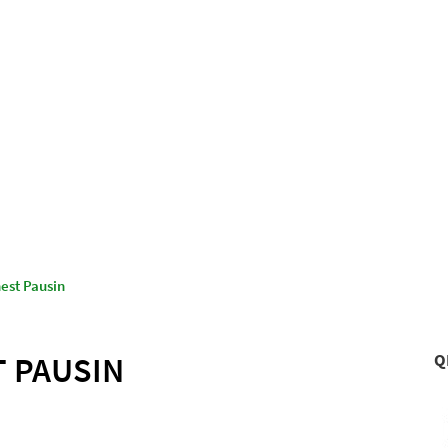
© Gemeinde Schönwalde-Glien
aus & Service
Leben & Wohnen
est Pausin
 PAUSIN
Q