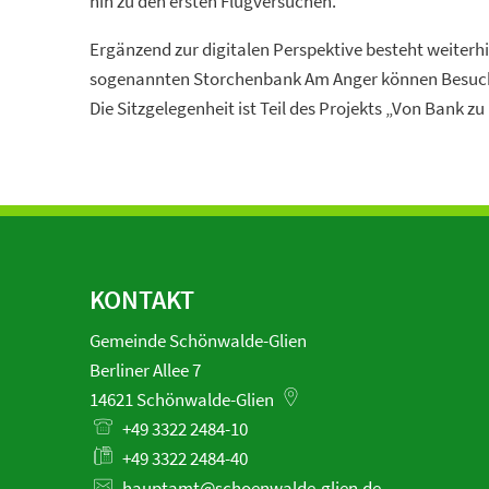
hin zu den ersten Flugversuchen.“
Ergänzend zur digitalen Perspektive besteht weiterhi
sogenannten Storchenbank Am Anger können Besucher
Die Sitzgelegenheit ist Teil des Projekts „Von Bank z
KONTAKT
Gemeinde Schönwalde-Glien
Berliner Allee 7
14621
Schönwalde-Glien
+49 3322 2484-10
+49 3322 2484-40
hauptamt@schoenwalde-glien.de