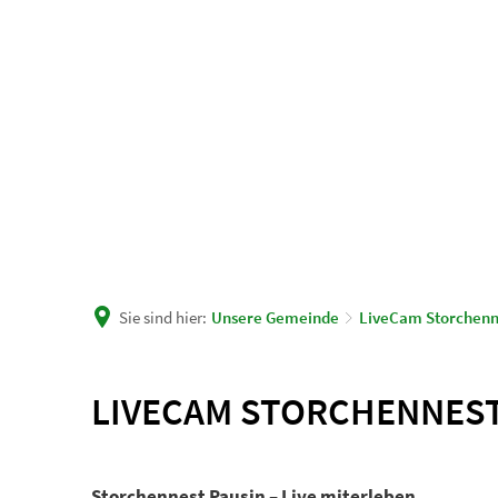
Unsere Gemeinde
Rath
Sie sind hier:
Unsere Gemeinde
LiveCam Storchenn
LiveCam
LIVECAM STORCHENNEST
Storchennest
Storchennest Pausin – Live miterleben