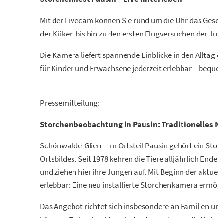
Pausin
Mit der Livecam können Sie rund um die Uhr das Ges
der Küken bis hin zu den ersten Flugversuchen der J
Die Kamera liefert spannende Einblicke in den Allta
für Kinder und Erwachsene jederzeit erlebbar – beq
Pressemitteilung:
Storchenbeobachtung in Pausin: Traditionelles N
Schönwalde-Glien – Im Ortsteil Pausin gehört ein St
Ortsbildes. Seit 1978 kehren die Tiere alljährlich End
und ziehen hier ihre Jungen auf. Mit Beginn der aktue
erlebbar: Eine neu installierte Storchenkamera erm
Das Angebot richtet sich insbesondere an Familien und