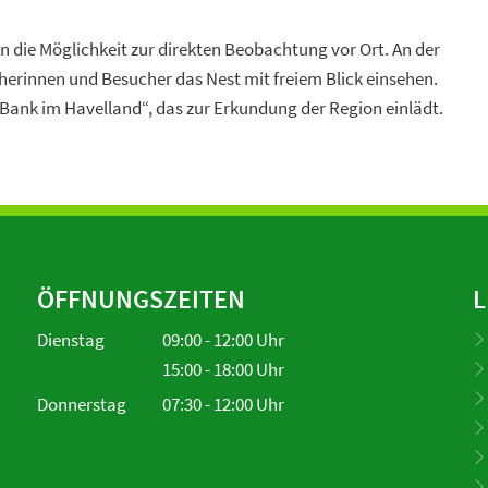
n die Möglichkeit zur direkten Beobachtung vor Ort. An der
innen und Besucher das Nest mit freiem Blick einsehen.
u Bank im Havelland“, das zur Erkundung der Region einlädt.
ÖFFNUNGSZEITEN
L
Dienstag
09:00
-
12:00
Uhr
Von 09:00 bis 12:00 Uhr
15:00
-
18:00
Uhr
Von 15:00 bis 18:00 Uhr
Donnerstag
07:30
-
12:00
Uhr
Von 07:30 bis 12:00 Uhr