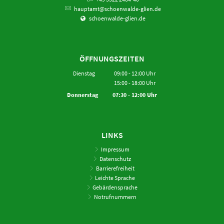
hauptamt@schoenwalde-glien.de
schoenwalde-glien.de
ÖFFNUNGSZEITEN
Dienstag
09:00
-
12:00
Uhr
15:00
-
18:00
Von 09:00 bis 12:00 Uhr
Uhr
Von 15:00 bis 18:00 Uhr
Donnerstag
07:30
-
12:00
Uhr
Von 07:30 bis 12:00 Uhr
LINKS
Impressum
Datenschutz
Barrierefreiheit
Leichte Sprache
Gebärdensprache
Notrufnummern