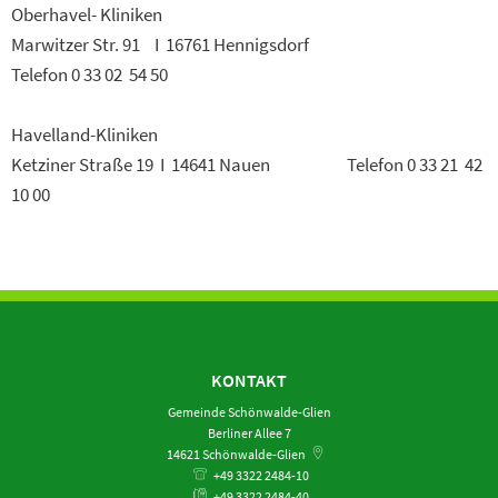
Oberhavel- Kliniken
Marwitzer Str. 91 I 16761 Hennigsdorf
Telefon 0 33 02 54 50
Havelland-Kliniken
Ketziner Straße 19 I 14641 Nauen Telefon 0 33 21 42
10 00
KONTAKT
Gemeinde Schönwalde-Glien
Berliner Allee 7
14621
Schönwalde-Glien
+49 3322 2484-10
+49 3322 2484-40