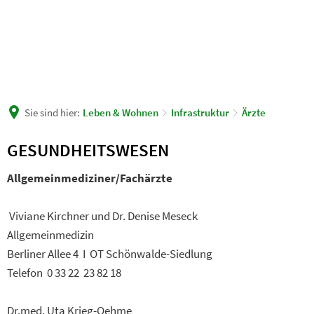
Sie sind hier:
Leben & Wohnen
Infrastruktur
Ärzte
Ärzte
GESUNDHEITSWESEN
Allgemeinmediziner/Fachärzte
Viviane Kirchner und Dr. Denise Meseck
Allgemeinmedizin
Berliner Allee 4 I OT Schönwalde-Siedlung
Telefon 0 33 22 23 82 18
Dr.med. Uta Krieg-Oehme