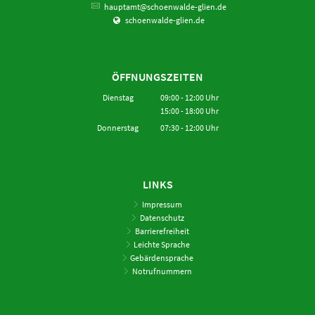
hauptamt@schoenwalde-glien.de
schoenwalde-glien.de
ÖFFNUNGSZEITEN
Dienstag
09:00
-
12:00
Uhr
15:00
-
18:00
Von 09:00 bis 12:00 Uhr
Uhr
Von 15:00 bis 18:00 Uhr
Donnerstag
07:30
-
12:00
Uhr
Von 07:30 bis 12:00 Uhr
LINKS
Impressum
Datenschutz
Barrierefreiheit
Leichte Sprache
Gebärdensprache
Notrufnummern