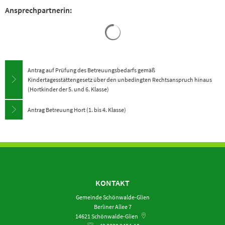
Ansprechpartnerin:
Suchergebnisse werden gela
Antrag auf Prüfung des Betreuungsbedarfs gemäß
Kindertagesstättengesetz über den unbedingten Rechtsanspruch hinaus
(Hortkinder der 5. und 6. Klasse)
Antrag Betreuung Hort (1. bis 4. Klasse)
KONTAKT
Gemeinde Schönwalde-Glien
Berliner Allee 7
14621
Schönwalde-Glien