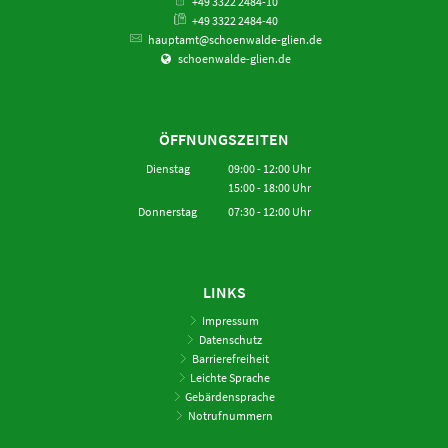
+49 3322 2484-10
+49 3322 2484-40
hauptamt@schoenwalde-glien.de
schoenwalde-glien.de
ÖFFNUNGSZEITEN
Dienstag
09:00
-
12:00
Uhr
15:00
-
18:00
Von 09:00 bis 12:00 Uhr
Uhr
Von 15:00 bis 18:00 Uhr
Donnerstag
07:30
-
12:00
Uhr
Von 07:30 bis 12:00 Uhr
LINKS
Impressum
Datenschutz
Barrierefreiheit
Leichte Sprache
Gebärdensprache
Notrufnummern