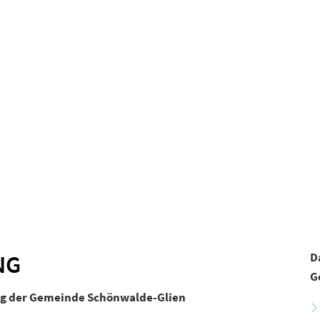
© Gemeinde Schönwalde-Glien
aus & Service
Leben & Wohnen
NG
D
G
ng der Gemeinde Schönwalde-Glien