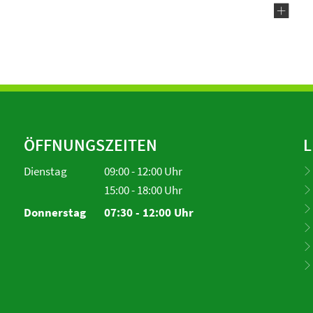
ÖFFNUNGSZEITEN
L
Dienstag
09:00
-
12:00
Uhr
Von 09:00 bis 12:00 Uhr
15:00
-
18:00
Uhr
Von 15:00 bis 18:00 Uhr
Donnerstag
07:30
-
12:00
Uhr
Von 07:30 bis 12:00 Uhr