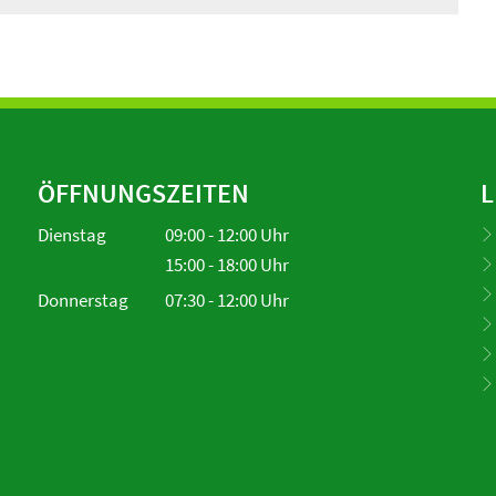
ÖFFNUNGSZEITEN
L
Dienstag
09:00
-
12:00
Uhr
Von 09:00 bis 12:00 Uhr
15:00
-
18:00
Uhr
Von 15:00 bis 18:00 Uhr
Donnerstag
07:30
-
12:00
Uhr
Von 07:30 bis 12:00 Uhr