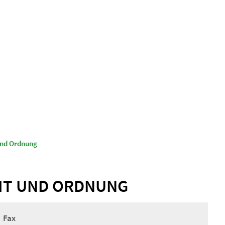
© Gemeinde Schönwalde-Glien
aus & Service
Leben & Wohnen
 und Ordnung
IT UND ORDNUNG
Fax