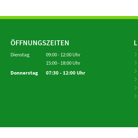
ÖFFNUNGSZEITEN
L
Dienstag
09:00
-
12:00
Uhr
Von 09:00 bis 12:00 Uhr
15:00
-
18:00
Uhr
Von 15:00 bis 18:00 Uhr
Donnerstag
07:30
-
12:00
Uhr
Von 07:30 bis 12:00 Uhr