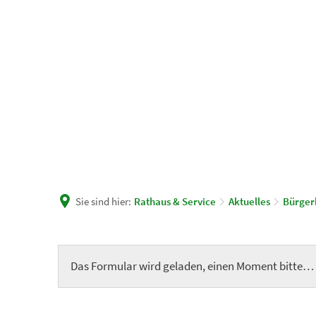
Unsere Gemeinde
Rath
Sie sind hier:
Rathaus & Service
Aktuelles
Bürger
Formular
Das Formular wird geladen, einen Moment bitte…
Bürgerhaushalt