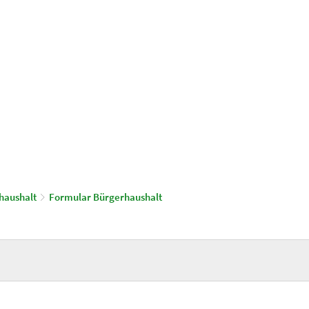
© Gemeinde Schönwalde-Glien
aus & Service
Leben & Wohnen
haushalt
Formular Bürgerhaushalt