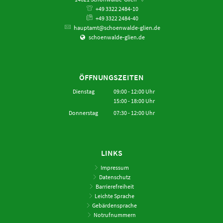
+49 3322 2484-10
+49 3322 2484-40
hauptamt@schoenwalde-glien.de
schoenwalde-glien.de
ÖFFNUNGSZEITEN
Dienstag
09:00
-
12:00
Uhr
15:00
-
18:00
Von 09:00 bis 12:00 Uhr
Uhr
Von 15:00 bis 18:00 Uhr
Donnerstag
07:30
-
12:00
Uhr
Von 07:30 bis 12:00 Uhr
LINKS
Impressum
Datenschutz
Barrierefreiheit
Leichte Sprache
Gebärdensprache
Notrufnummern