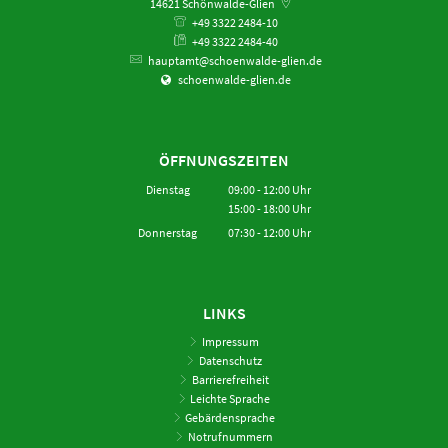
14621
Schönwalde-Glien
+49 3322 2484-10
+49 3322 2484-40
hauptamt@schoenwalde-glien.de
schoenwalde-glien.de
ÖFFNUNGSZEITEN
Dienstag
09:00
-
12:00
Uhr
15:00
-
18:00
Von 09:00 bis 12:00 Uhr
Uhr
Von 15:00 bis 18:00 Uhr
Donnerstag
07:30
-
12:00
Uhr
Von 07:30 bis 12:00 Uhr
LINKS
Impressum
Datenschutz
Barrierefreiheit
Leichte Sprache
Gebärdensprache
Notrufnummern