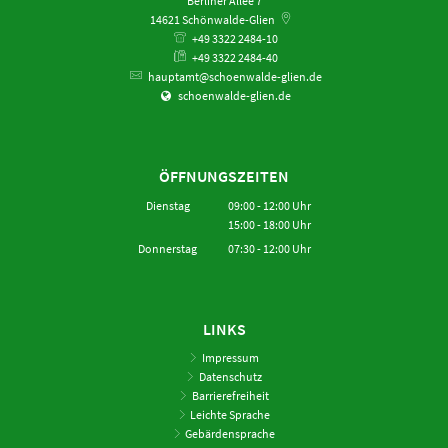
Berliner Allee 7
14621
Schönwalde-Glien
+49 3322 2484-10
+49 3322 2484-40
hauptamt@schoenwalde-glien.de
schoenwalde-glien.de
ÖFFNUNGSZEITEN
Dienstag
09:00
-
12:00
Uhr
15:00
-
18:00
Von 09:00 bis 12:00 Uhr
Uhr
Von 15:00 bis 18:00 Uhr
Donnerstag
07:30
-
12:00
Uhr
Von 07:30 bis 12:00 Uhr
LINKS
Impressum
Datenschutz
Barrierefreiheit
Leichte Sprache
Gebärdensprache