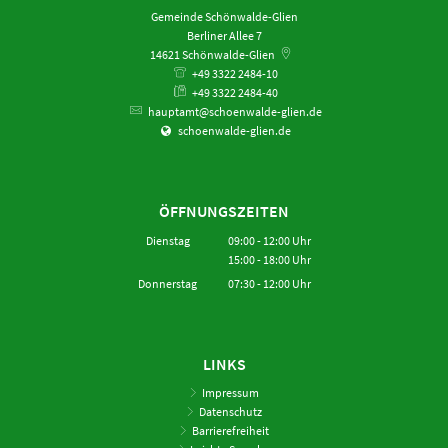
Gemeinde Schönwalde-Glien
Berliner Allee 7
14621
Schönwalde-Glien
+49 3322 2484-10
+49 3322 2484-40
hauptamt@schoenwalde-glien.de
schoenwalde-glien.de
ÖFFNUNGSZEITEN
Dienstag
09:00
-
12:00
Uhr
15:00
-
18:00
Von 09:00 bis 12:00 Uhr
Uhr
Von 15:00 bis 18:00 Uhr
Donnerstag
07:30
-
12:00
Uhr
Von 07:30 bis 12:00 Uhr
LINKS
Impressum
Datenschutz
Barrierefreiheit