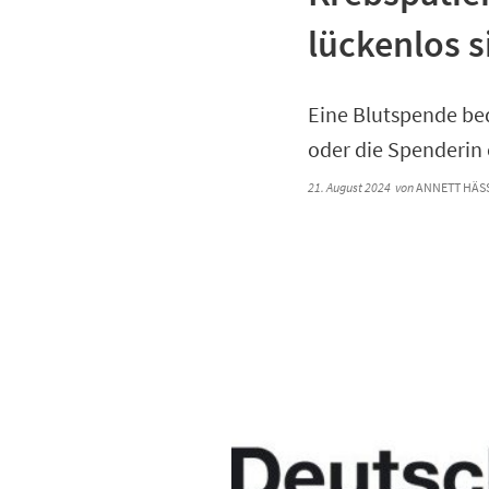
lückenlos s
Eine Blutspende bed
oder die Spenderin 
21. August 2024
von
ANNETT HÄSS