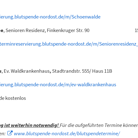
vierung.blutspende-nordost.de/m/Schoenwalde
ee
, Senioren Residenz, Finkenkruger Str. 90 15.00 
/terminreservierung.blutspende-nordost.de/m/Seniorenresidenz
u
, Ev. Waldkrankenhaus
,
Stadtrandstr. 555/ Haus 11B 14.3
vierung.blutspende-nordost.de/m/ev-waldkrankenhaus
de kostenlos
g ist weiterhin notwendig!
Für die aufgeführten Termine können 
den:
www.blutspende-nordost.de/blutspendetermine/