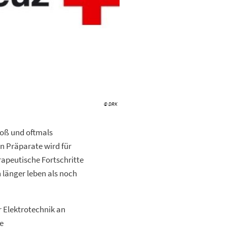
© DRK
groß und oftmals
n Präparate wird für
apeutische Fortschritte
 länger leben als noch
r Elektrotechnik an
e