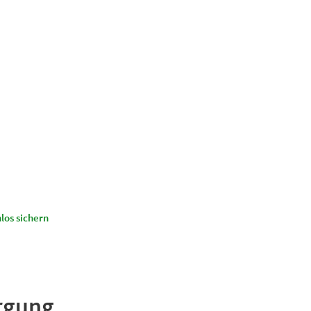
Suchen
Kultur & Tourismus
los sichern
rgung