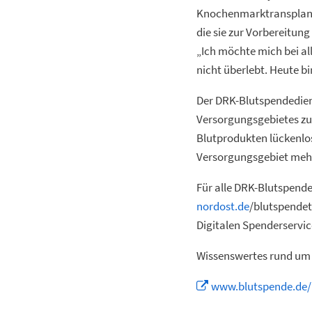
Knochenmarktransplanta
die sie zur Vorbereitu
„Ich möchte mich bei al
nicht überlebt. Heute b
Der DRK-Blutspendedien
Versorgungsgebietes zu
Blutprodukten lückenlo
Versorgungsgebiet mehr
Für alle DRK-Blutspende
nordost.de
/blutspendet
Digitalen Spenderservi
Wissenswertes rund um 
www.blutspende.de/