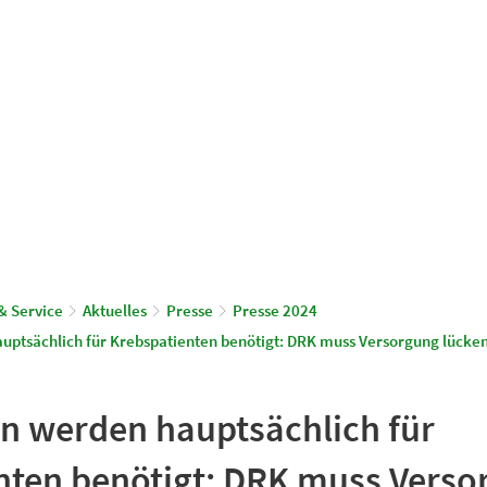
© Gemeinde Schönwalde-Glien
aus & Service
Leben & Wohnen
& Service
Aktuelles
Presse
Presse 2024
ptsächlich für Krebspatienten benötigt: DRK muss Versorgung lücken
n werden hauptsächlich für
nten benötigt: DRK muss Verso