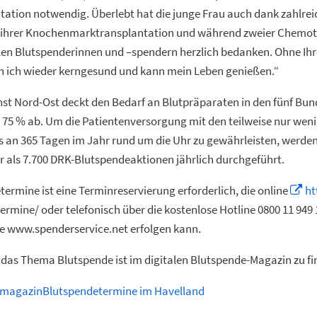
tion notwendig. Überlebt hat die junge Frau auch dank zahlreic
ng ihrer Knochenmarktransplantation und während zweier Chemot
len Blutspenderinnen und –spendern herzlich bedanken. Ohne Ihre
in ich wieder kerngesund und kann mein Leben genießen.“
st Nord-Ost deckt den Bedarf an Blutpräparaten in den fünf Bun
 75 % ab. Um die Patientenversorgung mit den teilweise nur wen
s an 365 Tagen im Jahr rund um die Uhr zu gewährleisten, werde
 als 7.700 DRK-Blutspendeaktionen jährlich durchgeführt.
termine ist eine Terminreservierung erforderlich, die online
ht
ermine/ oder telefonisch über die kostenlose Hotline 0800 11 949
ce www.spenderservice.net erfolgen kann.
das Thema Blutspende ist im digitalen Blutspende-Magazin zu fi
magazinBlutspendetermine im Havelland