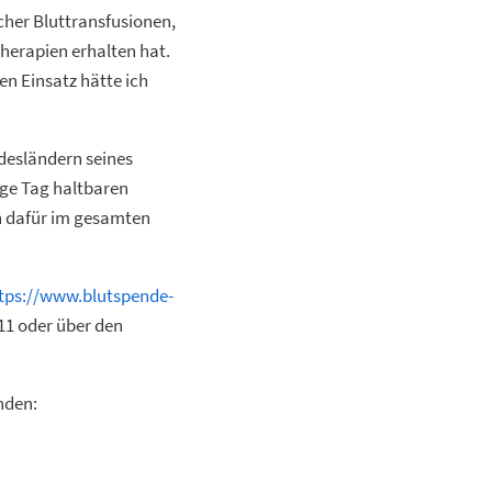
her Bluttransfusionen,
herapien erhalten hat.
n Einsatz hätte ich
desländern seines
ige Tag haltbaren
n dafür im gesamten
tps://www.blutspende-
 11 oder über den
nden: