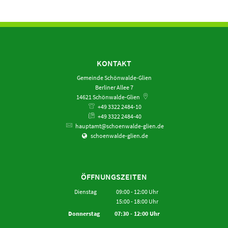
KONTAKT
Gemeinde Schönwalde-Glien
Berliner Allee 7
14621
Schönwalde-Glien
+49 3322 2484-10
+49 3322 2484-40
hauptamt@schoenwalde-glien.de
schoenwalde-glien.de
ÖFFNUNGSZEITEN
Dienstag
09:00
-
12:00
Uhr
15:00
-
18:00
Von 09:00 bis 12:00 Uhr
Uhr
Von 15:00 bis 18:00 Uhr
Donnerstag
07:30
-
12:00
Uhr
Von 07:30 bis 12:00 Uhr