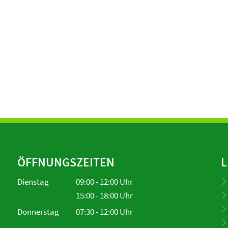
ÖFFNUNGSZEITEN
L
Dienstag
09:00
-
12:00
Uhr
Von 09:00 bis 12:00 Uhr
15:00
-
18:00
Uhr
Von 15:00 bis 18:00 Uhr
Donnerstag
07:30
-
12:00
Uhr
Von 07:30 bis 12:00 Uhr