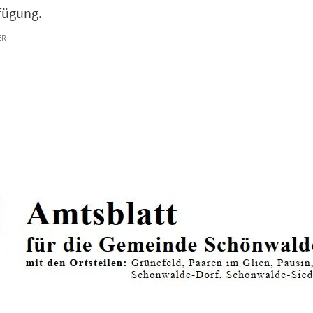
rfügung.
R