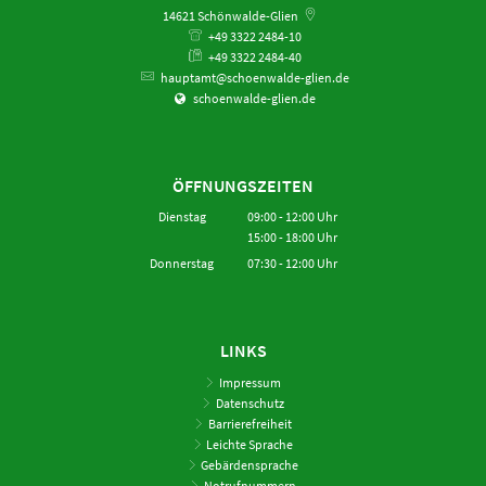
14621
Schönwalde-Glien
+49 3322 2484-10
+49 3322 2484-40
hauptamt@schoenwalde-glien.de
schoenwalde-glien.de
ÖFFNUNGSZEITEN
Dienstag
09:00
-
12:00
Uhr
15:00
-
18:00
Von 09:00 bis 12:00 Uhr
Uhr
Von 15:00 bis 18:00 Uhr
Donnerstag
07:30
-
12:00
Uhr
Von 07:30 bis 12:00 Uhr
LINKS
Impressum
Datenschutz
Barrierefreiheit
Leichte Sprache
Gebärdensprache
Notrufnummern