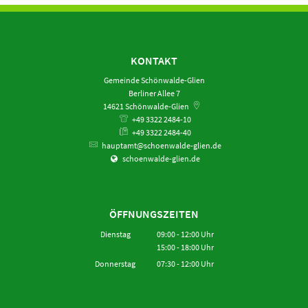
KONTAKT
Gemeinde Schönwalde-Glien
Berliner Allee 7
14621
Schönwalde-Glien
+49 3322 2484-10
+49 3322 2484-40
hauptamt@schoenwalde-glien.de
schoenwalde-glien.de
ÖFFNUNGSZEITEN
Dienstag
09:00
-
12:00
Uhr
15:00
-
18:00
Von 09:00 bis 12:00 Uhr
Uhr
Von 15:00 bis 18:00 Uhr
Donnerstag
07:30
-
12:00
Uhr
Von 07:30 bis 12:00 Uhr