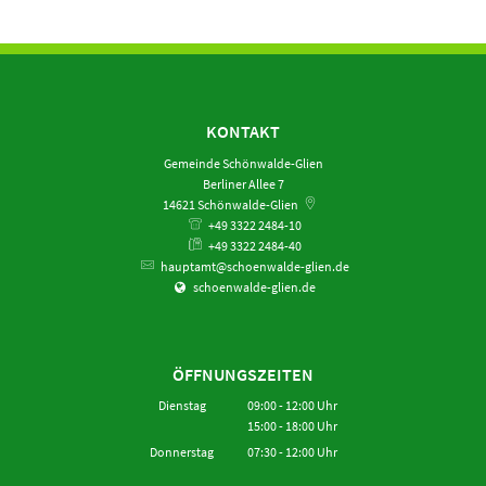
KONTAKT
Gemeinde Schönwalde-Glien
Berliner Allee 7
14621
Schönwalde-Glien
+49 3322 2484-10
+49 3322 2484-40
hauptamt@schoenwalde-glien.de
schoenwalde-glien.de
ÖFFNUNGSZEITEN
Dienstag
09:00
-
12:00
Uhr
15:00
-
18:00
Von 09:00 bis 12:00 Uhr
Uhr
Von 15:00 bis 18:00 Uhr
Donnerstag
07:30
-
12:00
Uhr
Von 07:30 bis 12:00 Uhr