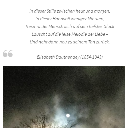
In dieser Stille zwischen heut und morgen,
In dieser Handvoll weniger Minuten,
Besinnt der Mensch sich auf sein tiefstes Glück
Lauscht auf die leise Melodie der Liebe –
Und geht dann neu zu seinem Tag zurück.
Elisabeth Dauthendey (1854-1943)