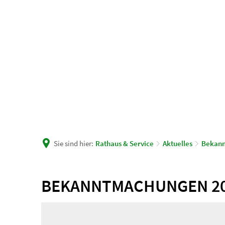
Unsere Gemeinde
Rath
Sie sind hier:
Rathaus & Service
Aktuelles
Bekan
Öffentliche
BEKANNTMACHUNGEN 2
Bekanntmachung