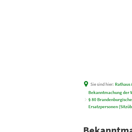
Unsere Gemeinde
Rath
Sie sind hier:
Rathaus 
Bekanntmachung der W
§ 80 Brandenburgisch
Ersatzpersonen (Sitzü
Bekanntmac