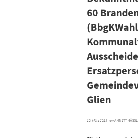
60 Brande
(BbgKWahlG
Kommunalw
Ausscheide
Ersatzpers
Gemeindev
Glien
10. März 2025
von
ANNETT HÄSSLE