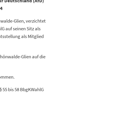
ür Deutschland (AfD)
24
alde-Glien, verzichtet
G auf seinen Sitz als
sstellung als Mitglied
chönwalde-Glien auf die
enommen.
§§ 55 bis 58 BbgKWahlG