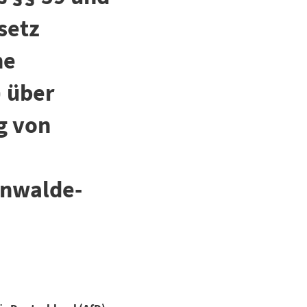
setz
he
 über
g von
önwalde-