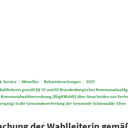
© Gemeinde Schönwalde-Glien
aus & Service
Leben & Wohnen
& Service
Aktuelles
Bekanntmachungen
2025
ahlleiterin gemäß §§ 59 und 60 Brandenburgisches Kommunalwahlge
e Kommunalwahlverordnung (BbgKWahlV) über Ausscheiden von Vertre
bergang) in die Gemeindevertretung der Gemeinde Schönwalde-Glien
hung der Wahlleiterin gemäß