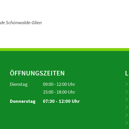
nde Schönwalde-Glien
ÖFFNUNGSZEITEN
L
Dienstag
09:00
-
12:00
Uhr
Von 09:00 bis 12:00 Uhr
15:00
-
18:00
Uhr
Von 15:00 bis 18:00 Uhr
Donnerstag
07:30
-
12:00
Uhr
Von 07:30 bis 12:00 Uhr