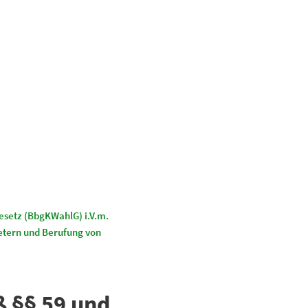
Suchen
Kultur & Tourismus
setz (BbgKWahlG) i.V.m.
tern und Berufung von
 §§ 59 und