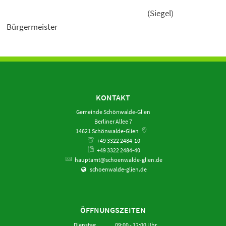
(Siegel)
Bürgermeister
KONTAKT
Gemeinde Schönwalde-Glien
Berliner Allee 7
14621
Schönwalde-Glien
+49 3322 2484-10
+49 3322 2484-40
hauptamt@schoenwalde-glien.de
schoenwalde-glien.de
ÖFFNUNGSZEITEN
Dienstag
09:00
-
12:00
Uhr