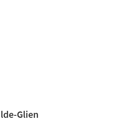
Suchen
Kultur & Tourismus
lde-Glien