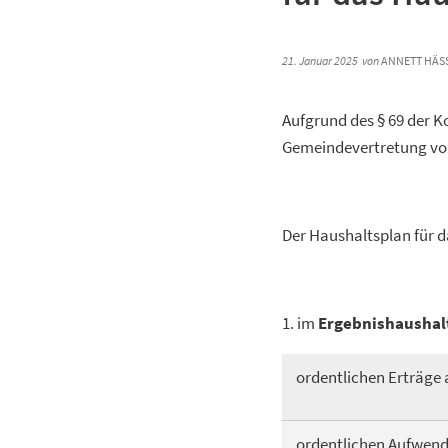
21. Januar 2025
von
ANNETT HÄSS
Aufgrund des § 69 der 
Gemeindevertretung vom
Der Haushaltsplan für d
1. im
Ergebnishaushal
ordentlichen Erträge 
ordentlichen Aufwen