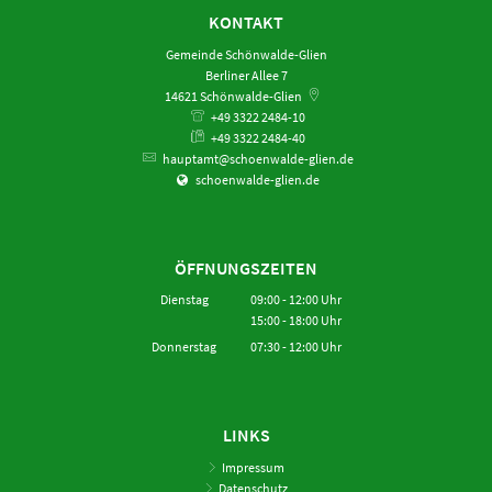
KONTAKT
Gemeinde Schönwalde-Glien
Berliner Allee 7
14621
Schönwalde-Glien
+49 3322 2484-10
+49 3322 2484-40
hauptamt@schoenwalde-glien.de
schoenwalde-glien.de
ÖFFNUNGSZEITEN
Dienstag
09:00
-
12:00
Uhr
15:00
-
18:00
Von 09:00 bis 12:00 Uhr
Uhr
Von 15:00 bis 18:00 Uhr
Donnerstag
07:30
-
12:00
Uhr
Von 07:30 bis 12:00 Uhr
LINKS
Impressum
Datenschutz