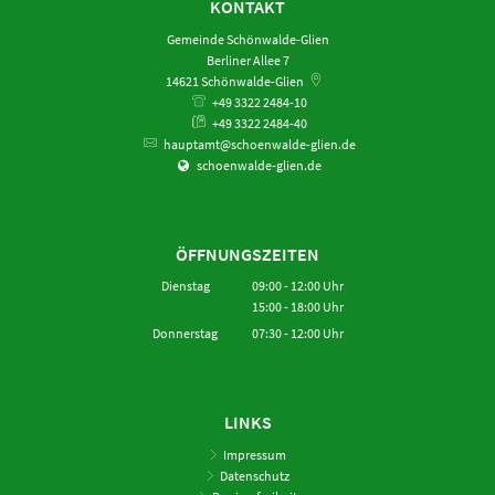
KONTAKT
Gemeinde Schönwalde-Glien
Berliner Allee 7
14621
Schönwalde-Glien
+49 3322 2484-10
+49 3322 2484-40
hauptamt@schoenwalde-glien.de
schoenwalde-glien.de
ÖFFNUNGSZEITEN
Dienstag
09:00
-
12:00
Uhr
15:00
-
18:00
Von 09:00 bis 12:00 Uhr
Uhr
Von 15:00 bis 18:00 Uhr
Donnerstag
07:30
-
12:00
Uhr
Von 07:30 bis 12:00 Uhr
LINKS
Impressum
Datenschutz