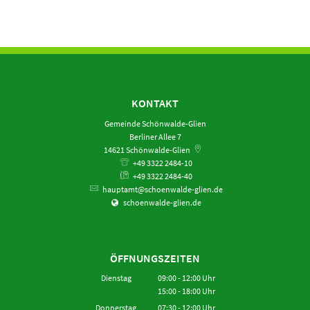
KONTAKT
Gemeinde Schönwalde-Glien
Berliner Allee 7
14621
Schönwalde-Glien
+49 3322 2484-10
+49 3322 2484-40
hauptamt@schoenwalde-glien.de
schoenwalde-glien.de
ÖFFNUNGSZEITEN
Dienstag
09:00
-
12:00
Uhr
15:00
-
18:00
Von 09:00 bis 12:00 Uhr
Uhr
Von 15:00 bis 18:00 Uhr
Donnerstag
07:30
-
12:00
Uhr