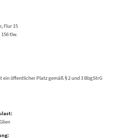
de, Flur 15
 tlw. und 156 tlw.
st ein öffentlicher Platz gemäß § 2 und 3 BbgStrG
ulast:
Glien
ung: