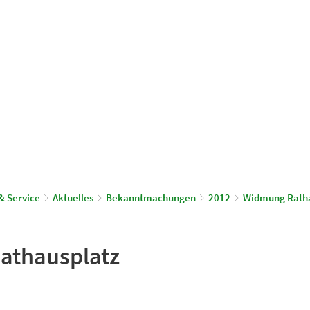
© Gemeinde Schönwalde-Glien
aus & Service
Leben & Wohnen
& Service
Aktuelles
Bekanntmachungen
2012
Widmung Ratha
athausplatz