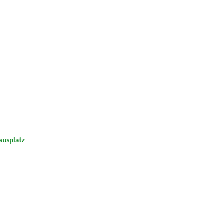
Suchen
Kultur & Tourismus
usplatz