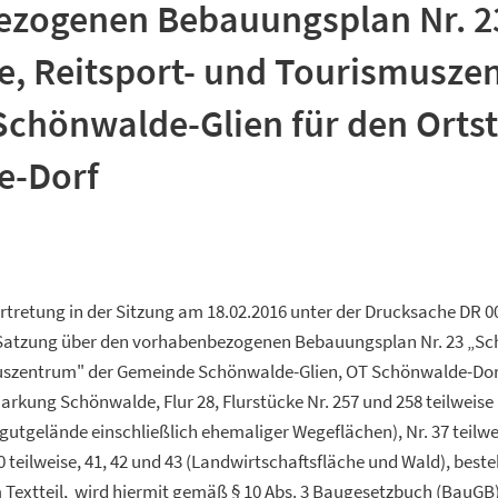
zogenen Bebauungsplan Nr. 2
, Reitsport- und Tourismusze
chönwalde-Glien für den Ortst
e-Dorf
tretung in der Sitzung am 18.02.2016 unter der Drucksache DR 0
Satzung über den vorhabenbezogenen Bebauungsplan Nr. 23 „Sc
uszentrum" der Gemeinde Schönwalde-Glien, OT Schönwalde-Dorf
arkung Schönwalde, Flur 28, Flurstücke Nr. 257 und 258 teilweise 
gutgelände einschließlich ehemaliger Wegeflächen), Nr. 37 teilwei
0 teilweise, 41, 42 und 43 (Landwirtschaftsfläche und Wald), best
extteil, wird hiermit gemäß § 10 Abs. 3 Baugesetzbuch (BauGB) i