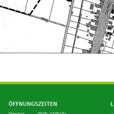
ÖFFNUNGSZEITEN
L
Dienstag
09:00
-
12:00
Uhr