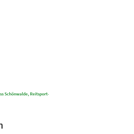
Suchen
Kultur & Tourismus
s Schönwalde, Reitsport-
n