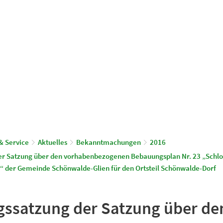
© Gemeinde Schönwalde-Glien
aus & Service
Leben & Wohnen
& Service
Aktuelles
Bekanntmachungen
2016
er Satzung über den vorhabenbezogenen Bebauungsplan Nr. 23 „Schlos
 der Gemeinde Schönwalde-Glien für den Ortsteil Schönwalde-Dorf
gssatzung der Satzung über de