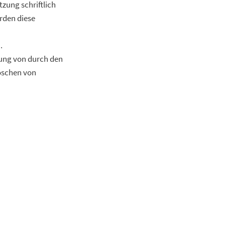
ung schriftlich
rden diese
.
gung von durch den
öschen von