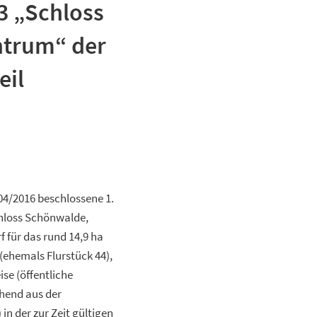
3 „Schloss
ntrum“ der
eil
04/2016 beschlossene 1.
hloss Schönwalde,
 für das rund 14,9 ha
(ehemals Flurstück 44),
se (öffentliche
ehend aus der
n der zur Zeit gültigen