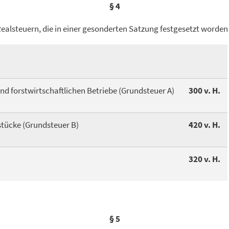
§ 4
Realsteuern, die in einer gesonderten Satzung festgesetzt worden
 und forstwirtschaftlichen Betriebe (Grundsteuer A)
300 v. H.
stücke (Grundsteuer B)
420 v. H.
320 v. H.
§ 5