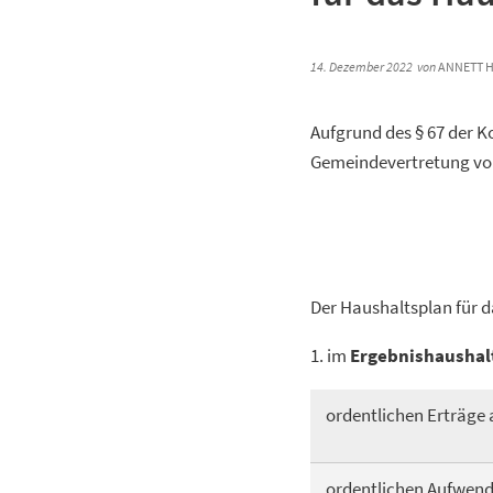
14. Dezember 2022
von
ANNETT H
Aufgrund des § 67 der 
Gemeindevertretung vom
Der Haushaltsplan für d
1. im
Ergebnishaushal
ordentlichen Erträge 
ordentlichen Aufwen