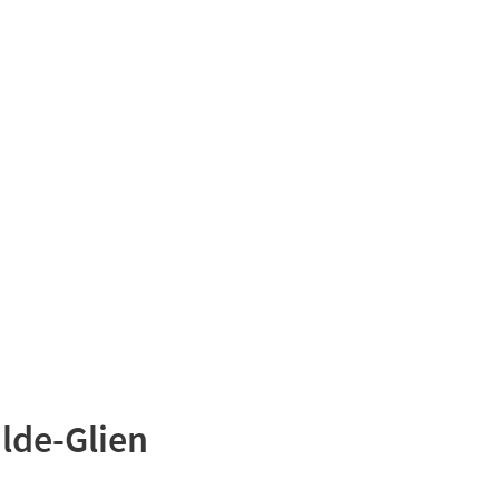
Suchen
Kultur & Tourismus
lde-Glien