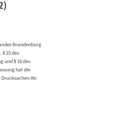
2)
 Landes Brandenburg
. § 25 des
ng und § 16 des
Fassung hat die
r Drucksachen-Nr.
: