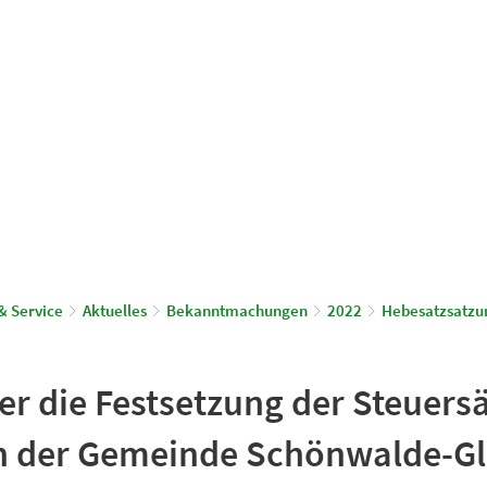
© Gemeinde Schönwalde-Glien
aus & Service
Leben & Wohnen
& Service
Aktuelles
Bekanntmachungen
2022
Hebesatzsatzu
r die Festsetzung der Steuersä
n der Gemeinde Schönwalde-Gli