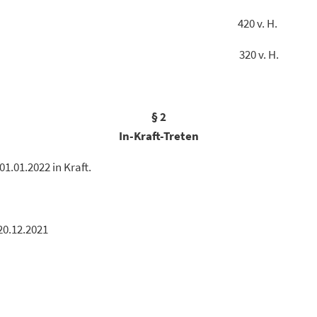
teuer B 420 v. H.
esteuer 320 v. H.
§ 2
In-Kraft-Treten
01.01.2022 in Kraft.
20.12.2021