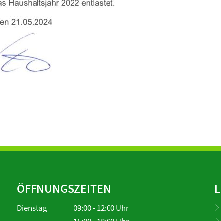
ÖFFNUNGSZEITEN
L
Dienstag
09:00
-
12:00
Uhr
Von 09:00 bis 12:00 Uhr
15:00
-
18:00
Uhr