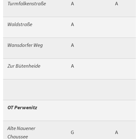
Turmfalkenstraße
A
A
Waldstraße
A
Wansdorfer Weg
A
Zur Bütenheide
A
OT Perwenitz
Alte Nauener
G
A
Chaussee