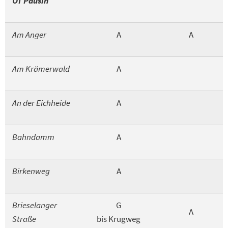
OT Pausin
Am Anger
A
A
Am Krämerwald
A
An der Eichheide
A
Bahndamm
A
Birkenweg
A
Brieselanger
G
A
Straße
bis Krugweg