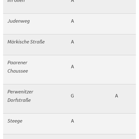
Im Glien
A
Judenweg
A
Märkische Straße
A
Paarener
A
Chaussee
Perwenitzer
G
A
Dorfstraße
Steege
A