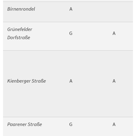
Birnenrondel
A
Grünefelder
G
A
Dorfstraße
Kienberger Straße
A
A
Paarener Straße
G
A