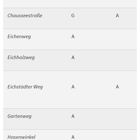
Chausseestraße
G
A
Eichenweg
A
Eichholzweg
A
Eichstädter Weg
A
A
Gartenweg
A
Hasenwinkel
A