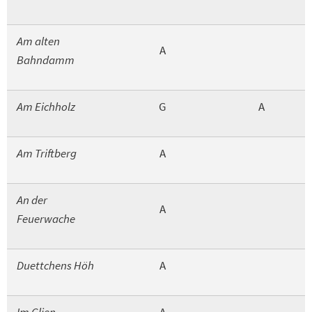
Am alten
A
Bahndamm
Am Eichholz
G
A
Am Triftberg
A
An der
A
Feuerwache
Duettchens Höh
A