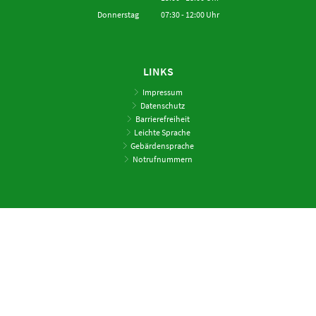
Von 15:00 bis 18:00 Uhr
Donnerstag
07:30
-
12:00
Uhr
Von 07:30 bis 12:00 Uhr
LINKS
Impressum
Datenschutz
Barrierefreiheit
Leichte Sprache
Gebärdensprache
Notrufnummern