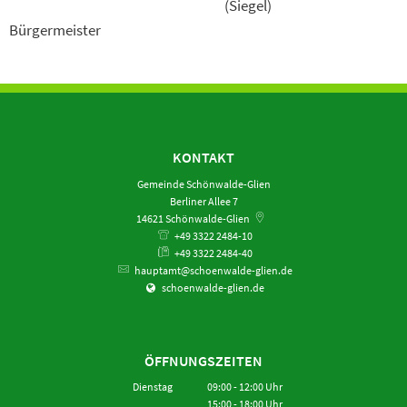
(Siegel)
Bürgermeister
KONTAKT
Gemeinde Schönwalde-Glien
Berliner Allee 7
14621
Schönwalde-Glien
+49 3322 2484-10
+49 3322 2484-40
hauptamt@schoenwalde-glien.de
schoenwalde-glien.de
ÖFFNUNGSZEITEN
Dienstag
09:00
-
12:00
Uhr
15:00
-
18:00
Von 09:00 bis 12:00 Uhr
Uhr