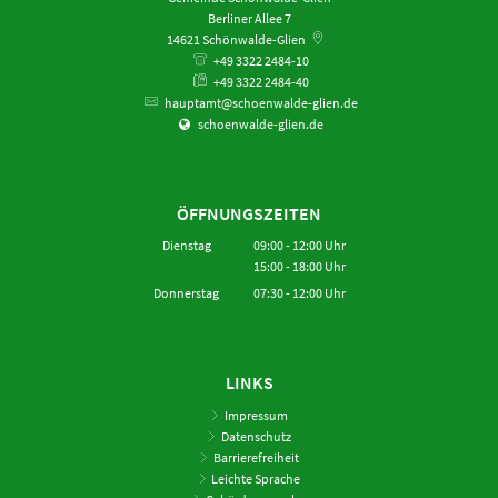
Berliner Allee 7
14621
Schönwalde-Glien
+49 3322 2484-10
+49 3322 2484-40
hauptamt@schoenwalde-glien.de
schoenwalde-glien.de
ÖFFNUNGSZEITEN
Dienstag
09:00
-
12:00
Uhr
15:00
-
18:00
Von 09:00 bis 12:00 Uhr
Uhr
Von 15:00 bis 18:00 Uhr
Donnerstag
07:30
-
12:00
Uhr
Von 07:30 bis 12:00 Uhr
LINKS
Impressum
Datenschutz
Barrierefreiheit
Leichte Sprache