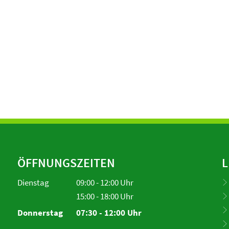
ÖFFNUNGSZEITEN
L
Dienstag
09:00
-
12:00
Uhr
Von 09:00 bis 12:00 Uhr
15:00
-
18:00
Uhr
Von 15:00 bis 18:00 Uhr
Donnerstag
07:30
-
12:00
Uhr
Von 07:30 bis 12:00 Uhr