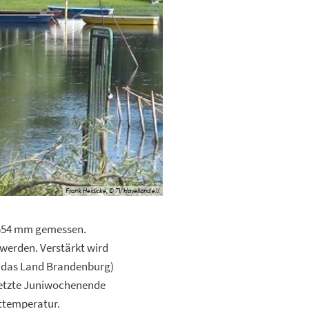
Frank Heidicke, © TV Havelland e.V.
 554 mm gemessen.
 werden. Verstärkt wird
ür das Land Brandenburg)
 letzte Juniwochenende
ttemperatur.