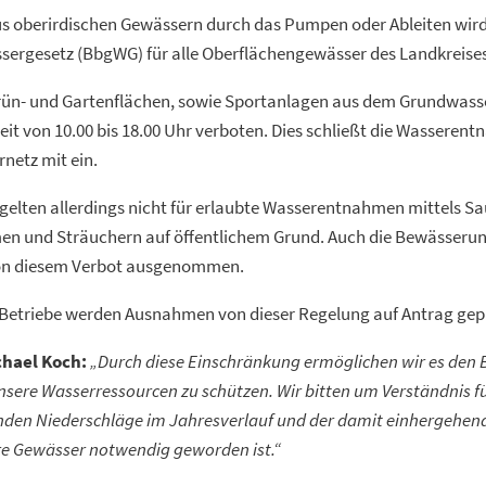
 oberirdischen Gewässern durch das Pumpen oder Ableiten wird
ergesetz (BbgWG) für alle Oberflächengewässer des Landkreises
ün- und Gartenflächen, sowie Sportanlagen aus dem Grundwasser
eit von 10.00 bis 18.00 Uhr verboten. Dies schließt die Wassere
rnetz mit ein.
gelten allerdings nicht für erlaubte Wasserentnahmen mittels 
 und Sträuchern auf öffentlichem Grund. Auch die Bewässerung
von diesem Verbot ausgenommen.
 Betriebe werden Ausnahmen von dieser Regelung auf Antrag gepr
hael Koch:
„Durch diese Einschränkung ermöglichen wir es den B
sere Wasserressourcen zu schützen. Wir bitten um Verständnis f
nden Niederschläge im Jahresverlauf und der damit einhergehen
e Gewässer notwendig geworden ist.“