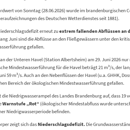
ordwert von Sonntag (28.06.2026) wurde im brandenburgischen C
tteraufzeichnungen des Deutschen Wetterdienstes seit 1881).
Niederschlagsdefizit erneut zu
extrem fallenden Abflüssen an d
ang Juni sind die Abflüsse an den Fließgewässern unter den kriti
sserführung gefallen.
 an der Unteren Havel (Station Albertsheim) am 29. Juni 2026 nur
ische Mindestwasserführung für die Havel beträgt 21 m³/s, der lan
uni 59 m³/s. Auch an den Nebenflüssen der Havel (u.a. GHHK, Dosse
schen Bereich der ökologischen Mindestwasserführung gefallen.
die Niedrigwasserampel des Landes Brandenburg auf, dass 19 v
ie
Warnstufe „Rot“
(ökologischer Mindestabfluss wurde untersch
einer Niedrigwasserperiode befinden.
per zeigt sich das
Niederschlagsdefizit.
Die Grundwasserständ