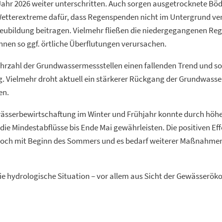
Jahr 2026 weiter unterschritten. Auch sorgen ausgetrocknete Bö
Wetterextreme dafür, dass Regenspenden nicht im Untergrund ve
eubildung beitragen. Vielmehr fließen die niedergegangenen R
nnen so ggf. örtliche Überflutungen verursachen.
ehrzahl der Grundwassermessstellen einen fallenden Trend und so
 Vielmehr droht aktuell ein stärkerer Rückgang der Grundwasser
en.
ässerbewirtschaftung im Winter und Frühjahr konnte durch höhe
die Mindestabflüsse bis Ende Mai gewährleisten. Die positiven Ef
doch mit Beginn des Sommers und es bedarf weiterer Maßnahme
 hydrologische Situation – vor allem aus Sicht der Gewässeröko