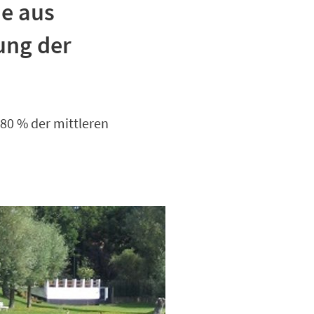
e aus
ung der
 80 % der mittleren