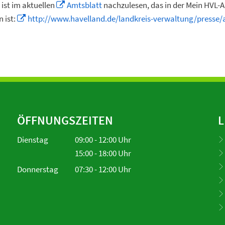
ist im aktuellen
Amtsblatt
nachzulesen, das in der Mein HVL-
 ist:
http://www.havelland.de/landkreis-verwaltung/presse/
ÖFFNUNGSZEITEN
L
Dienstag
09:00
-
12:00
Uhr
Von 09:00 bis 12:00 Uhr
15:00
-
18:00
Uhr
Von 15:00 bis 18:00 Uhr
Donnerstag
07:30
-
12:00
Uhr
Von 07:30 bis 12:00 Uhr