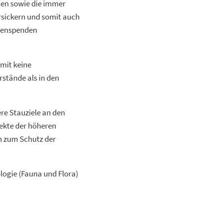
den sowie die immer
rsickern und somit auch
egenspenden
mit keine
stände als in den
re Stauziele an den
fekte der höheren
n zum Schutz der
logie (Fauna und Flora)