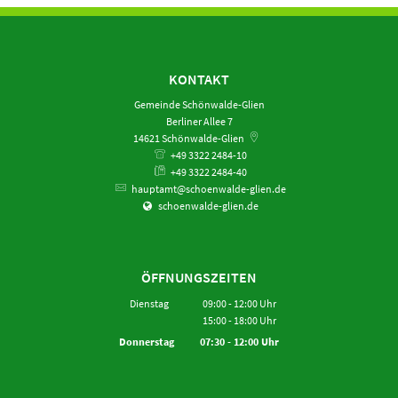
KONTAKT
Gemeinde Schönwalde-Glien
Berliner Allee 7
14621
Schönwalde-Glien
+49 3322 2484-10
+49 3322 2484-40
hauptamt@schoenwalde-glien.de
schoenwalde-glien.de
ÖFFNUNGSZEITEN
Dienstag
09:00
-
12:00
Uhr
15:00
-
18:00
Von 09:00 bis 12:00 Uhr
Uhr
Von 15:00 bis 18:00 Uhr
Donnerstag
07:30
-
12:00
Uhr
Von 07:30 bis 12:00 Uhr