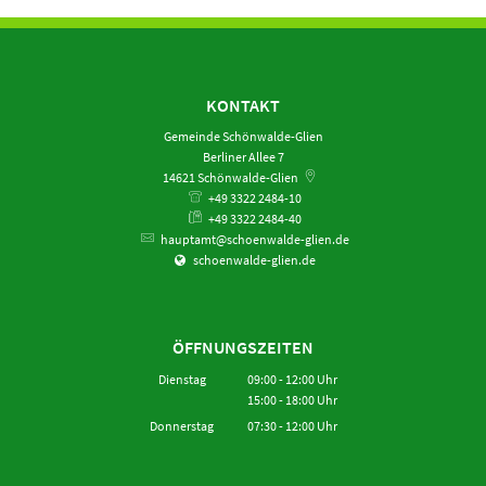
KONTAKT
Gemeinde Schönwalde-Glien
Berliner Allee 7
14621
Schönwalde-Glien
+49 3322 2484-10
+49 3322 2484-40
hauptamt@schoenwalde-glien.de
schoenwalde-glien.de
ÖFFNUNGSZEITEN
Dienstag
09:00
-
12:00
Uhr
15:00
-
18:00
Von 09:00 bis 12:00 Uhr
Uhr
Von 15:00 bis 18:00 Uhr
Donnerstag
07:30
-
12:00
Uhr
Von 07:30 bis 12:00 Uhr