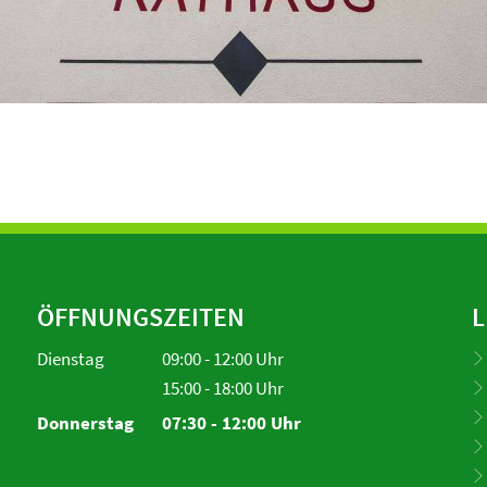
ÖFFNUNGSZEITEN
L
Dienstag
09:00
-
12:00
Uhr
Von 09:00 bis 12:00 Uhr
15:00
-
18:00
Uhr
Von 15:00 bis 18:00 Uhr
Donnerstag
07:30
-
12:00
Uhr
Von 07:30 bis 12:00 Uhr