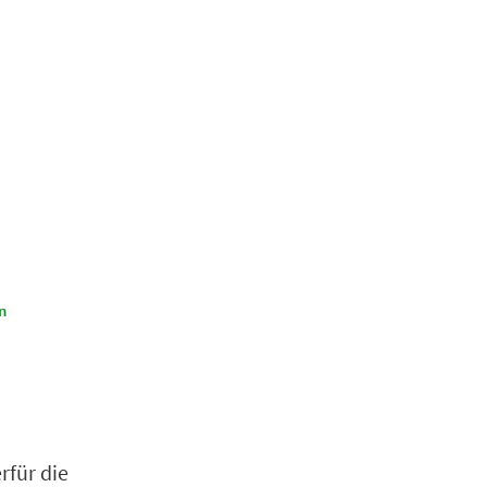
Suchen
Kultur & Tourismus
n
rfür die