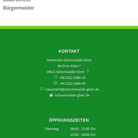
Bürgermeister
KONTAKT
Gemeinde Schönwalde-Glien
Berliner Allee 7
14621
Schönwalde-Glien
+49 3322 2484-10
+49 3322 2484-40
hauptamt@schoenwalde-glien.de
schoenwalde-glien.de
ÖFFNUNGSZEITEN
Dienstag
09:00
-
12:00
Uhr
15:00
-
18:00
Von 09:00 bis 12:00 Uhr
Uhr