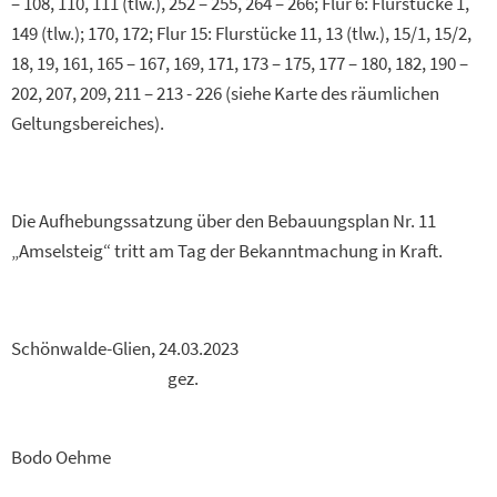
– 108, 110, 111 (tlw.), 252 – 255, 264 – 266; Flur 6: Flurstücke 1,
149 (tlw.); 170, 172; Flur 15: Flurstücke 11, 13 (tlw.), 15/1, 15/2,
18, 19, 161, 165 – 167, 169, 171, 173 – 175, 177 – 180, 182, 190 –
202, 207, 209, 211 – 213 - 226 (siehe Karte des räumlichen
Geltungsbereiches).
Die Aufhebungssatzung über den Bebauungsplan Nr. 11
„Amselsteig“ tritt am Tag der Bekanntmachung in Kraft.
Schönwalde-Glien, 24.03.2023
gez.
Bodo Oehme