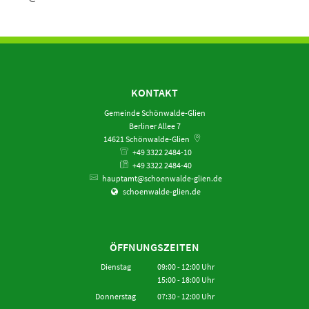
KONTAKT
Gemeinde Schönwalde-Glien
Berliner Allee 7
14621
Schönwalde-Glien
+49 3322 2484-10
+49 3322 2484-40
hauptamt@schoenwalde-glien.de
schoenwalde-glien.de
ÖFFNUNGSZEITEN
Dienstag
09:00
-
12:00
Uhr
15:00
-
18:00
Von 09:00 bis 12:00 Uhr
Uhr
Von 15:00 bis 18:00 Uhr
Donnerstag
07:30
-
12:00
Uhr