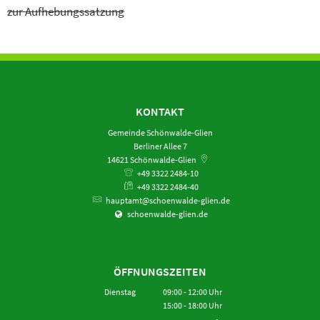
zur Aufhebungssatzung
KONTAKT
Gemeinde Schönwalde-Glien
Berliner Allee 7
14621
Schönwalde-Glien
+49 3322 2484-10
+49 3322 2484-40
hauptamt@schoenwalde-glien.de
schoenwalde-glien.de
ÖFFNUNGSZEITEN
Dienstag
09:00
-
12:00
Uhr
15:00
-
18:00
Von 09:00 bis 12:00 Uhr
Uhr
Von 15:00 bis 18:00 Uhr