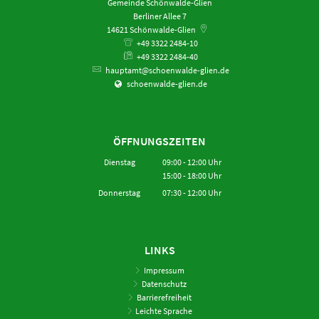
Gemeinde Schönwalde-Glien
Berliner Allee 7
14621
Schönwalde-Glien
+49 3322 2484-10
+49 3322 2484-40
hauptamt@schoenwalde-glien.de
schoenwalde-glien.de
ÖFFNUNGSZEITEN
Dienstag
09:00
-
12:00
Uhr
15:00
-
18:00
Von 09:00 bis 12:00 Uhr
Uhr
Von 15:00 bis 18:00 Uhr
Donnerstag
07:30
-
12:00
Uhr
Von 07:30 bis 12:00 Uhr
LINKS
Impressum
Datenschutz
Barrierefreiheit
Leichte Sprache